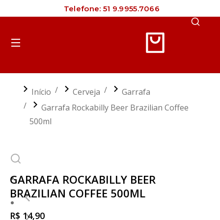
Telefone: 51 9.9955.7066
Cart
R$
0,00
Você está aqui:
Início
Cerveja
Garrafa
Garrafa Rockabilly Beer Brazilian Coffee
500ml
GARRAFA ROCKABILLY BEER
BRAZILIAN COFFEE 500ML
R$
14,90